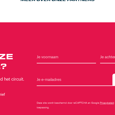
ZE
?
 het circuit.
ief
Deze site wordt beschermd door reCAPTCHA en Google
Privacybeleid
toepassing.