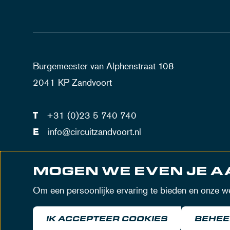
Burgemeester van Alphenstraat 108
2041 KP Zandvoort
T
+31 (0)23 5 740 740
E
info@circuitzandvoort.nl
BTW-nummer: NL802842744B01
MOGEN WE EVEN JE 
Nummer Handelsregister Haarlem: 34086034
Om een persoonlijke ervaring te bieden en onze web
IK ACCEPTEER COOKIES
BEHEE