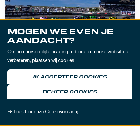
MOGEN WE EVEN JE
EVENTS
AANDACHT?
26 mei 2026
Om een persoonlijke ervaring te bieden en onze website te
Recordeditie DTM op MASCOT Circuit Zandvoort
verbeteren, plaatsen wij cookies.
trekt 39.500 bezoekers
IK ACCEPTEER COOKIES
LEES VERDER
BEHEER COOKIES
MEER NIEUWS
Lees hier onze Cookieverklaring