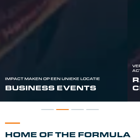
E
F
2
VE
ACT
F
R
L MEER DAN EEN RACETRACK
E
IMPACT MAKEN OP EEN UNIEKE LOCATIE
HET CIRCUIT
BUSINESS EVENTS
C
T
HOME OF THE FORMULA