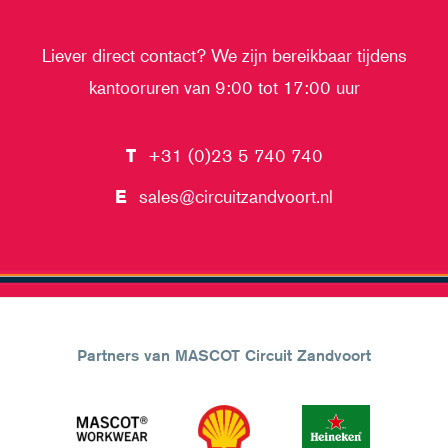
Liever direct contact? We zijn bereikbaar tijdens
kantooruren van 9:00 tot 17:00 uur
T
+31 (0)23 5 740 740
E
sales@circuitzandvoort.nl
Partners van MASCOT Circuit Zandvoort