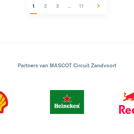
1
2
3
...
11
Partners van MASCOT Circuit Zandvoort