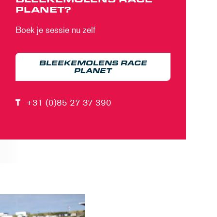
PLANET?
Boek je sessie nu zelf
BLEEKEMOLENS RACE
PLANET
T
+31 (0)85 27 37 390