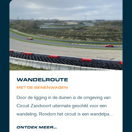
WANDELROUTE
MET DE BENENWAGEN
Door de ligging in de duinen is de omgeving van
Circuit Zandvoort uitermate geschikt voor een
wandeling. Rondom het circuit is een wandelpad
waarbij je geniet van zowel de Noord-Hollandse
ONTDEK MEER...
natuur als de racetrack.