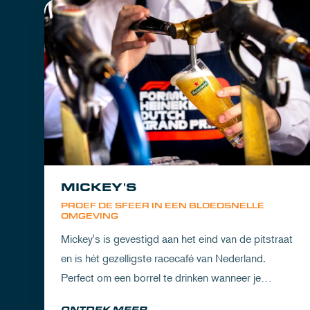
MICKEY'S
PROEF DE SFEER IN EEN BLOEDSNELLE
OMGEVING
Mickey's is gevestigd aan het eind van de pitstraat
en is hét gezelligste racecafé van Nederland.
Perfect om een borrel te drinken wanneer je
partner het circuit ervaart of om de dorst te lessen
ONTDEK MEER