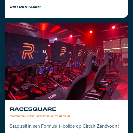
om de dorst te lessen na een dag vol inspanning.
ONTDEK MEER
RACESQUARE
ONTPOP JEZELF TOT F1-COUREUR
Stap zelf in een Formule 1-bolide op Circuit Zandvoort!