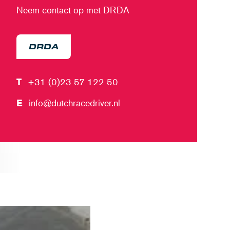
Neem contact op met DRDA
DRDA
T
+31 (0)23 57 122 50
E
info@dutchracedriver.nl