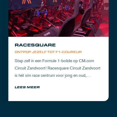
RACESQUARE
ONTPOP JEZELF TOT F1-COUREUR
Stap zelf in een Formule 1-bolide op CM.com
Circuit Zandvoort! Racesquare Circuit Zandvoort
is hét sim race centrum voor jong en oud,
gevestigd boven onze pitboxen.
LEES MEER