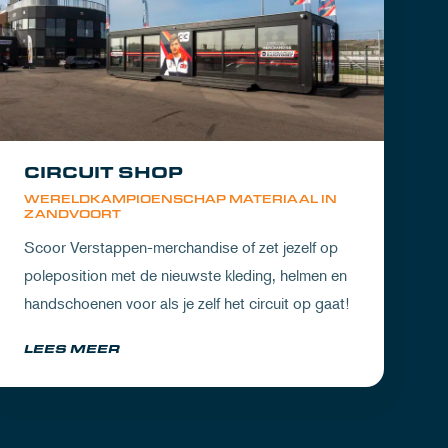
CIRCUIT SHOP
WERELDKAMPIOENSCHAP MATERIAAL IN
ZANDVOORT
Scoor Verstappen-merchandise of zet jezelf op
poleposition met de nieuwste kleding, helmen en
handschoenen voor als je zelf het circuit op gaat!
LEES MEER