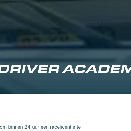
 DRIVER ACADE
m binnen 24 uur een racelicentie te