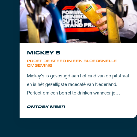
MICKEY'S
PROEF DE SFEER IN EEN BLOEDSNELLE
OMGEVING
Mickey's is gevestigd aan het eind van de pitstraat
en is hét gezelligste racecafé van Nederland.
Perfect om een borrel te drinken wanneer je
partner het circuit ervaart of om de dorst te lessen
ONTDEK MEER
na een dag vol inspanning.