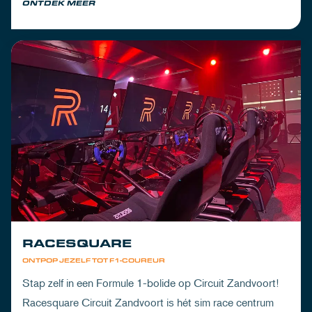
ONTDEK MEER
RACESQUARE
ONTPOP JEZELF TOT F1-COUREUR
Stap zelf in een Formule 1-bolide op Circuit Zandvoort!
Racesquare Circuit Zandvoort is hét sim race centrum