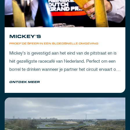
MICKEY'S
PROEF DE SFEER IN EEN BLOEDSNELLE OMGEVING
Mickey's is gevestigd aan het eind van de pitstraat en is
hét gezelligste racecafé van Nederland. Perfect om een
borrel te drinken wanneer je partner het circuit ervaart of
om de dorst te lessen na een dag vol inspanning.
ONTDEK MEER