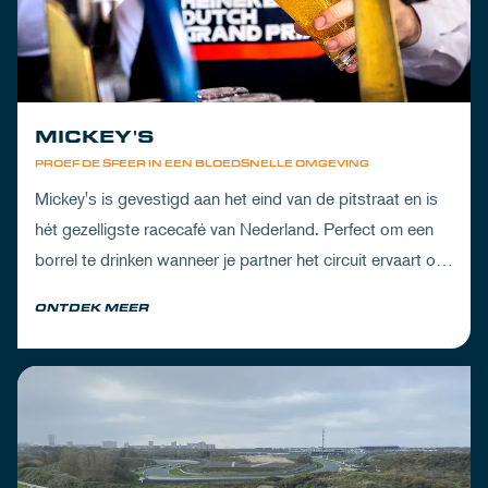
MICKEY'S
PROEF DE SFEER IN EEN BLOEDSNELLE OMGEVING
Mickey's is gevestigd aan het eind van de pitstraat en is
hét gezelligste racecafé van Nederland. Perfect om een
borrel te drinken wanneer je partner het circuit ervaart of
om de dorst te lessen na een dag vol inspanning.
ONTDEK MEER