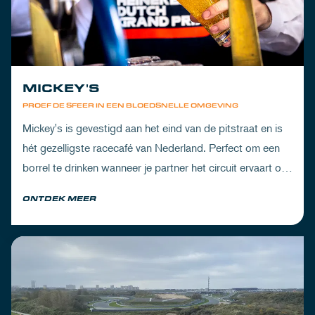
MICKEY'S
PROEF DE SFEER IN EEN BLOEDSNELLE OMGEVING
Mickey's is gevestigd aan het eind van de pitstraat en is
hét gezelligste racecafé van Nederland. Perfect om een
borrel te drinken wanneer je partner het circuit ervaart of
om de dorst te lessen na een dag vol inspanning.
ONTDEK MEER