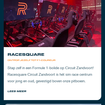
RACESQUARE
ONTPOP JEZELF TOT F1-COUREUR
Stap zelf in een Formule 1-bolide op Circuit Zandvoort!
Racesquare Circuit Zandvoort is hét sim race centrum
voor jong en oud, gevestigd boven onze pitboxen.
LEES MEER