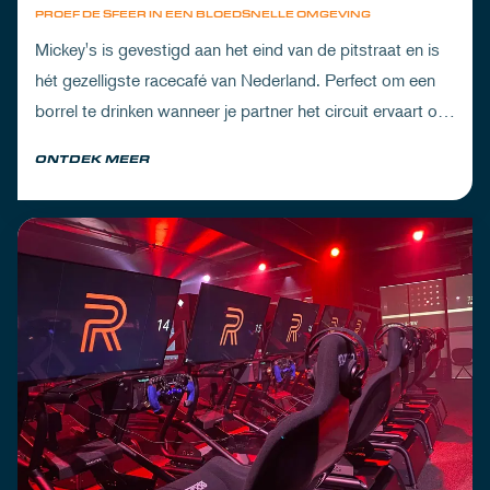
PROEF DE SFEER IN EEN BLOEDSNELLE OMGEVING
Mickey's is gevestigd aan het eind van de pitstraat en is
hét gezelligste racecafé van Nederland. Perfect om een
borrel te drinken wanneer je partner het circuit ervaart of
om de dorst te lessen na een dag vol inspanning.
ONTDEK MEER