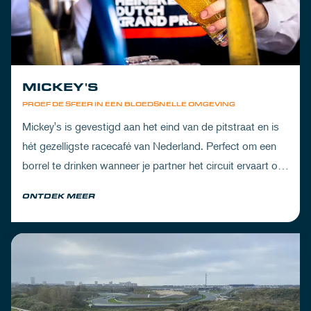
MICKEY'S
PROEF DE SFEER IN EEN BLOEDSNELLE OMGEVING
Mickey's is gevestigd aan het eind van de pitstraat en is
hét gezelligste racecafé van Nederland. Perfect om een
borrel te drinken wanneer je partner het circuit ervaart of
om de dorst te lessen na een dag vol inspanning.
ONTDEK MEER