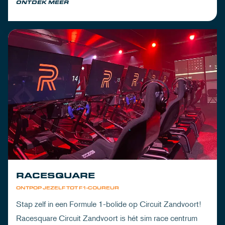
ONTDEK MEER
RACESQUARE
ONTPOP JEZELF TOT F1-COUREUR
Stap zelf in een Formule 1-bolide op Circuit Zandvoort!
Racesquare Circuit Zandvoort is hét sim race centrum