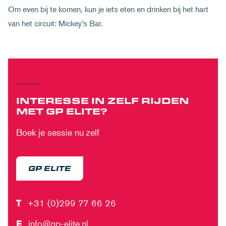
Om even bij te komen, kun je iets eten en drinken bij het hart
van het circuit: Mickey’s Bar.
INTERESSE IN ZELF RIJDEN
MET GP ELITE?
Boek je sessie nu zelf
GP ELITE
T
+31 (0)299 77 66 26
E
info@gp-elite.nl