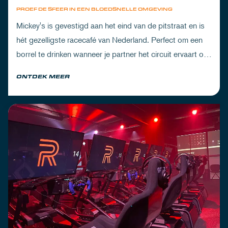
PROEF DE SFEER IN EEN BLOEDSNELLE OMGEVING
Mickey's is gevestigd aan het eind van de pitstraat en is
hét gezelligste racecafé van Nederland. Perfect om een
borrel te drinken wanneer je partner het circuit ervaart of
om de dorst te lessen na een dag vol inspanning.
ONTDEK MEER