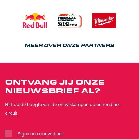
MEER OVER ONZE PARTNERS
ONTVANG JIJ ONZE
NIEUWSBRIEF AL?
Blijf op de hoogte van de ontwikkelingen op en rond het
circuit.
Algemene nieuwsbrief