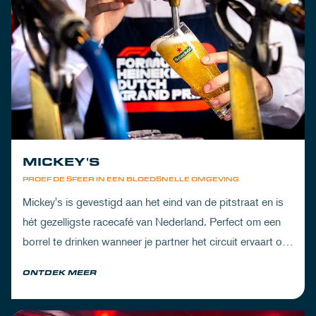
MICKEY'S
PROEF DE SFEER IN EEN BLOEDSNELLE OMGEVING
Mickey's is gevestigd aan het eind van de pitstraat en is
hét gezelligste racecafé van Nederland. Perfect om een
borrel te drinken wanneer je partner het circuit ervaart of
om de dorst te lessen na een dag vol inspanning.
ONTDEK MEER