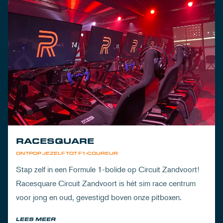
RACESQUARE
ONTPOP JEZELF TOT F1-COUREUR
Stap zelf in een Formule 1-bolide op Circuit Zandvoort!
Racesquare Circuit Zandvoort is hét sim race centrum
voor jong en oud, gevestigd boven onze pitboxen.
LEES MEER