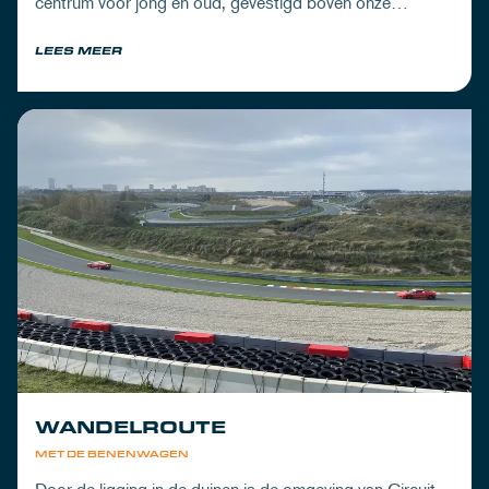
centrum voor jong en oud, gevestigd boven onze
pitboxen.
LEES MEER
WANDELROUTE
MET DE BENENWAGEN