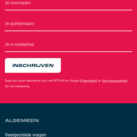
INSCHRIJVEN
Deze site wordt beschermd door reCAPTCHA en Google
Privacybeleid
en
Servicevoorwaarden
zijn van toepassing.
ALGEMEEN
Veelgestelde vragen