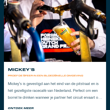
MICKEY'S
PROEF DE SFEER IN EEN BLOEDSNELLE OMGEVING
Mickey's is gevestigd aan het eind van de pitstraat en is
hét gezelligste racecafé van Nederland. Perfect om een
borrel te drinken wanneer je partner het circuit ervaart of
om de dorst te lessen na een dag vol inspanning.
ONTDEK MEER