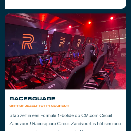
RACESQUARE
ONTPOP JEZELF TOT F1-COUREUR
Stap zelf in een Formule 1-bolide op CM.com Circuit
Zandvoort! Racesquare Circuit Zandvoort is hét sim race