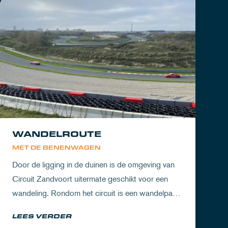
WANDELROUTE
MET DE BENENWAGEN
Door de ligging in de duinen is de omgeving van
Circuit Zandvoort uitermate geschikt voor een
wandeling. Rondom het circuit is een wandelpad
waarbij je geniet van zowel de Noord-Hollandse
LEES VERDER
natuur als de racetrack. DE ROU