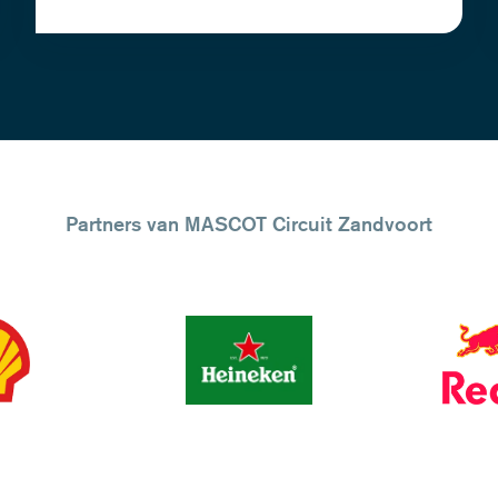
unieke race ervaring in het hart van Nederlands'
enige echte Grand Prix circuit.
Partners van MASCOT Circuit Zandvoort