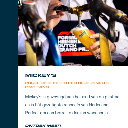
MICKEY'S
PROEF DE SFEER IN EEN BLOEDSNELLE
OMGEVING
Mickey's is gevestigd aan het eind van de pitstraat
en is hét gezelligste racecafé van Nederland.
Perfect om een borrel te drinken wanneer je
partner het circuit ervaart of om de dorst te lessen
ONTDEK MEER