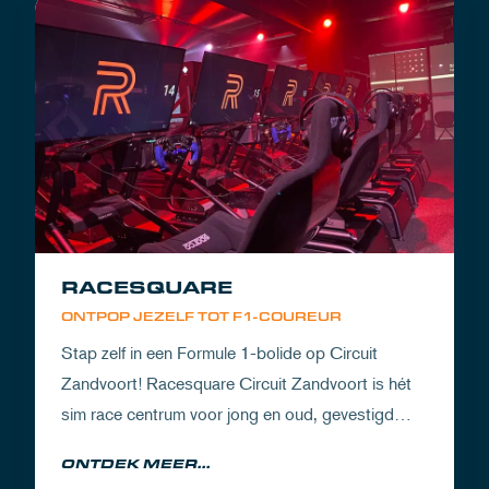
RACESQUARE
ONTPOP JEZELF TOT F1-COUREUR
Stap zelf in een Formule 1-bolide op Circuit
Zandvoort! Racesquare Circuit Zandvoort is hét
sim race centrum voor jong en oud, gevestigd
boven onze pitboxen. Geniet met je vrienden,
ONTDEK MEER...
vader, moeder, opa, oma of zakenrelaties van een