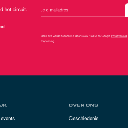
 het circuit.
ief
Deze site wordt beschermd door reCAPTCHA en Google
Privacybeleid
toepassing.
JK
OVER ONS
 events
Geschiedenis