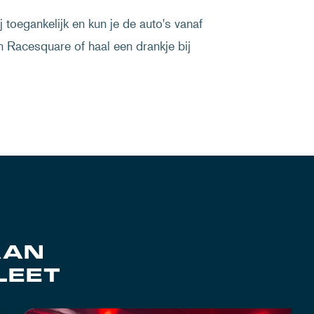
j toegankelijk en kun je de auto's vanaf
 in Racesquare of haal een drankje bij
AAN
LEET