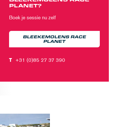
PLANET?
Boek je sessie nu zelf
BLEEKEMOLENS RACE
PLANET
T
+31 (0)85 27 37 390