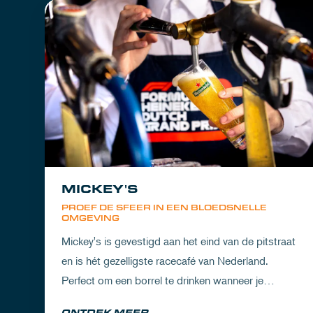
MICKEY'S
PROEF DE SFEER IN EEN BLOEDSNELLE
OMGEVING
Mickey's is gevestigd aan het eind van de pitstraat
en is hét gezelligste racecafé van Nederland.
Perfect om een borrel te drinken wanneer je
partner het circuit ervaart of om de dorst te lessen
ONTDEK MEER