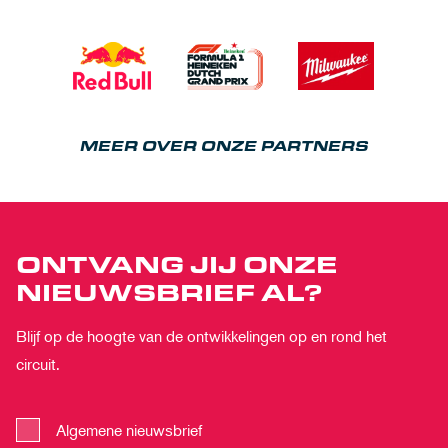
MEER OVER ONZE PARTNERS
ONTVANG JIJ ONZE
NIEUWSBRIEF AL?
Blijf op de hoogte van de ontwikkelingen op en rond het
circuit.
Algemene nieuwsbrief