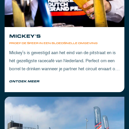
MICKEY'S
PROEF DE SFEER IN EEN BLOEDSNELLE OMGEVING
Mickey's is gevestigd aan het eind van de pitstraat en is
hét gezelligste racecafé van Nederland. Perfect om een
borrel te drinken wanneer je partner het circuit ervaart of
om de dorst te lessen na een dag vol inspanning.
ONTDEK MEER