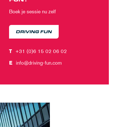
Boek je sessie nu zelf
DRIVING FUN
T
+31 (0)6 15 02 06 02
E
info@driving-fun.com