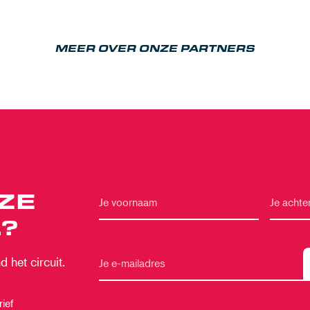
MEER OVER ONZE PARTNERS
ZE
?
 het circuit.
ief