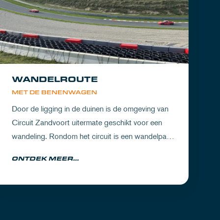
WANDELROUTE
MET DE BENENWAGEN
Door de ligging in de duinen is de omgeving van
Circuit Zandvoort uitermate geschikt voor een
wandeling. Rondom het circuit is een wandelpad
waarbij je geniet van zowel de Noord-Hollandse
ONTDEK MEER...
natuur als de racetrack.