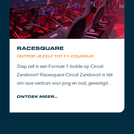
RACESQUARE
ONTPOP JEZELF TOT F1-COUREUR
Stap zelf in een Formule 1-bolide op Circuit
Zandvoort! Racesquare Circuit Zandvoort is hét
sim race centrum voor jong en oud, gevestigd
boven onze pitboxen.
ONTDEK MEER...