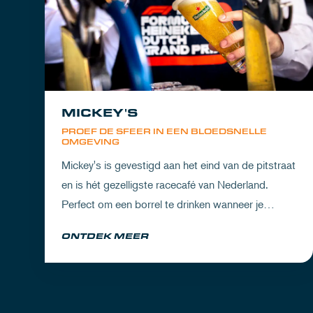
MICKEY'S
PROEF DE SFEER IN EEN BLOEDSNELLE
OMGEVING
Mickey's is gevestigd aan het eind van de pitstraat
en is hét gezelligste racecafé van Nederland.
Perfect om een borrel te drinken wanneer je
partner het circuit ervaart of om de dorst te lessen
ONTDEK MEER
na een dag vol inspanning.