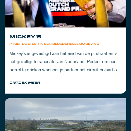
MICKEY'S
PROEF DE SFEER IN EEN BLOEDSNELLE OMGEVING
Mickey's is gevestigd aan het eind van de pitstraat en is
hét gezelligste racecafé van Nederland. Perfect om een
borrel te drinken wanneer je partner het circuit ervaart of
om de dorst te lessen na een dag vol inspanning.
ONTDEK MEER