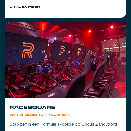
om de dorst te lessen na een dag vol inspanning.
ONTDEK MEER
RACESQUARE
ONTPOP JEZELF TOT F1-COUREUR
Stap zelf in een Formule 1-bolide op Circuit Zandvoort!