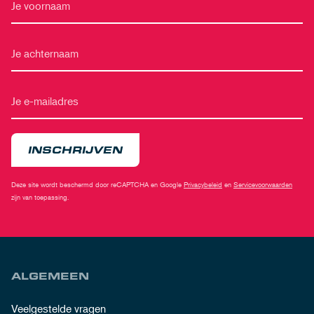
INSCHRIJVEN
Deze site wordt beschermd door reCAPTCHA en Google
Privacybeleid
en
Servicevoorwaarden
zijn van toepassing.
ALGEMEEN
Veelgestelde vragen