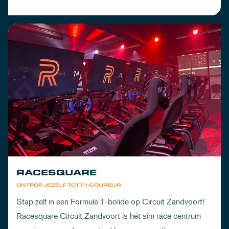
RACESQUARE
ONTPOP JEZELF TOT F1-COUREUR
Stap zelf in een Formule 1-bolide op Circuit Zandvoort!
Racesquare Circuit Zandvoort is hét sim race centrum