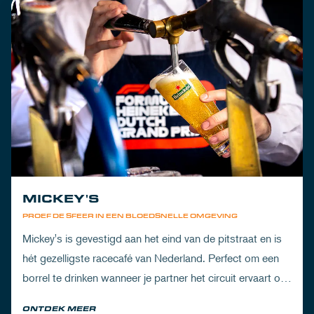
MICKEY'S
PROEF DE SFEER IN EEN BLOEDSNELLE OMGEVING
Mickey's is gevestigd aan het eind van de pitstraat en is
hét gezelligste racecafé van Nederland. Perfect om een
borrel te drinken wanneer je partner het circuit ervaart of
om de dorst te lessen na een dag vol inspanning.
ONTDEK MEER