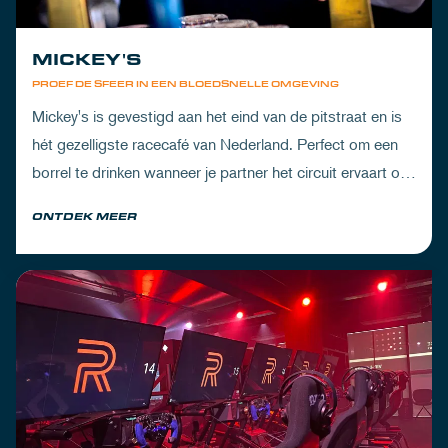
MICKEY'S
PROEF DE SFEER IN EEN BLOEDSNELLE OMGEVING
Mickey's is gevestigd aan het eind van de pitstraat en is
hét gezelligste racecafé van Nederland. Perfect om een
borrel te drinken wanneer je partner het circuit ervaart of
om de dorst te lessen na een dag vol inspanning.
ONTDEK MEER