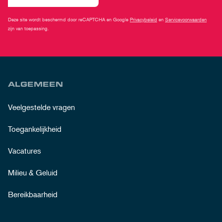
Deze site wordt beschermd door reCAPTCHA en Google
Privacybeleid
en
Servicevoorwaarden
zijn van toepassing.
ALGEMEEN
Veelgestelde vragen
Toegankelijkheid
Vacatures
Milieu & Geluid
Bereikbaarheid