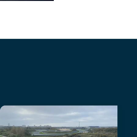
© Rvdbor