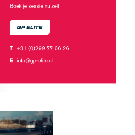
Boek je sessie nu zelf
GP ELITE
T
+31 (0)299 77 66 26
E
info@gp-elite.nl