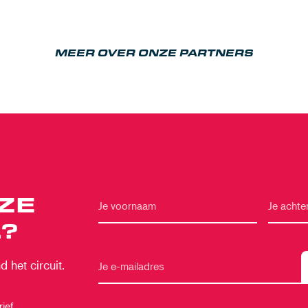
MEER OVER ONZE PARTNERS
ZE
?
 het circuit.
ief