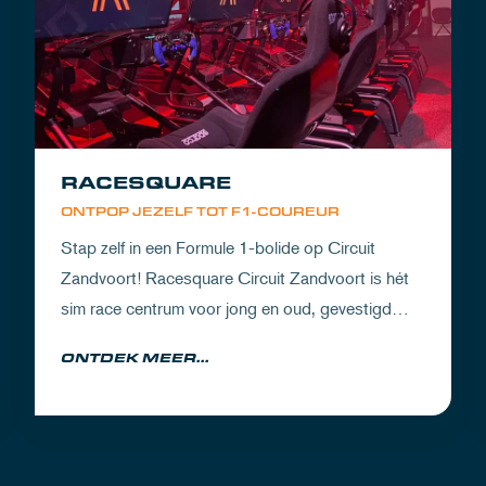
RACESQUARE
ONTPOP JEZELF TOT F1-COUREUR
Stap zelf in een Formule 1-bolide op Circuit
Zandvoort! Racesquare Circuit Zandvoort is hét
sim race centrum voor jong en oud, gevestigd
boven onze pitboxen.
ONTDEK MEER...