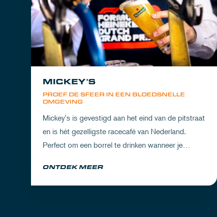
MICKEY'S
PROEF DE SFEER IN EEN BLOEDSNELLE
OMGEVING
Mickey's is gevestigd aan het eind van de pitstraat
en is hét gezelligste racecafé van Nederland.
Perfect om een borrel te drinken wanneer je
partner het circuit ervaart of om de dorst te lessen
ONTDEK MEER
na een dag vol inspanning.