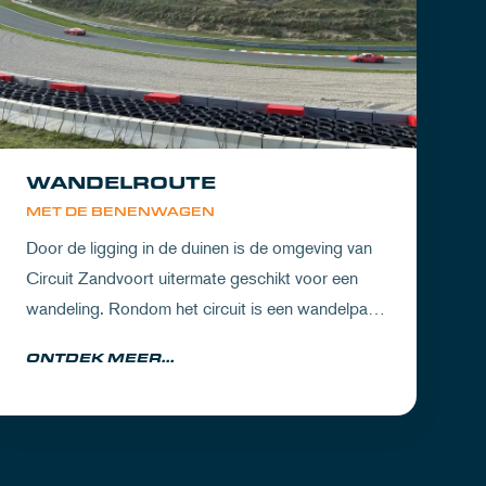
WANDELROUTE
MET DE BENENWAGEN
Door de ligging in de duinen is de omgeving van
Circuit Zandvoort uitermate geschikt voor een
wandeling. Rondom het circuit is een wandelpad
waarbij je geniet van zowel de Noord-Hollandse
ONTDEK MEER...
natuur als de racetrack.