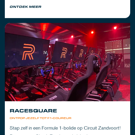
om de dorst te lessen na een dag vol inspanning.
ONTDEK MEER
RACESQUARE
ONTPOP JEZELF TOT F1-COUREUR
Stap zelf in een Formule 1-bolide op Circuit Zandvoort!