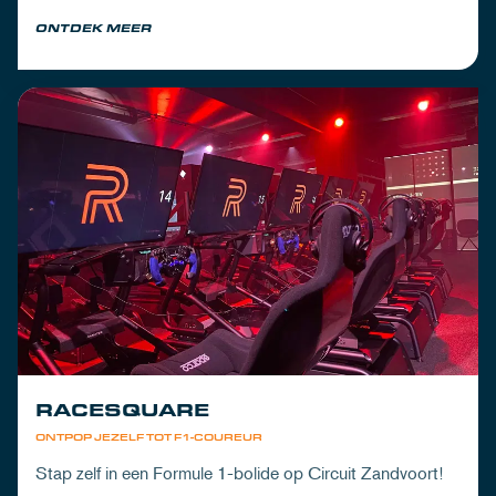
om de dorst te lessen na een dag vol inspanning.
ONTDEK MEER
RACESQUARE
ONTPOP JEZELF TOT F1-COUREUR
Stap zelf in een Formule 1-bolide op Circuit Zandvoort!