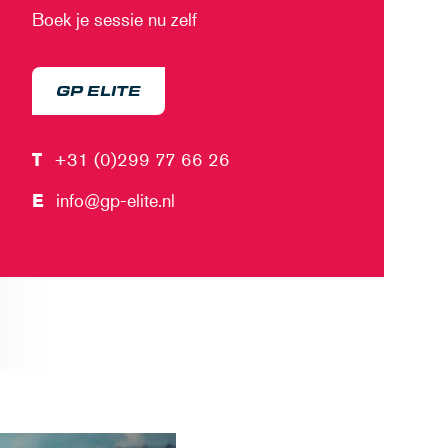
Boek je sessie nu zelf
GP ELITE
T
+31 (0)299 77 66 26
E
info@gp-elite.nl