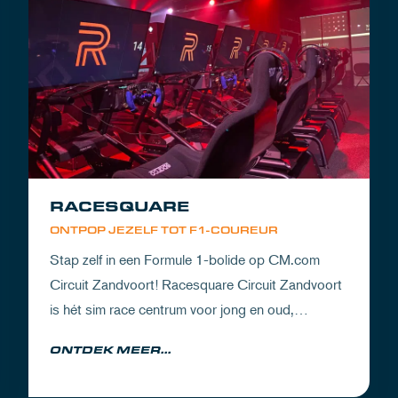
RACESQUARE
ONTPOP JEZELF TOT F1-COUREUR
Stap zelf in een Formule 1-bolide op CM.com
Circuit Zandvoort! Racesquare Circuit Zandvoort
is hét sim race centrum voor jong en oud,
gevestigd boven onze pitboxen.
ONTDEK MEER...