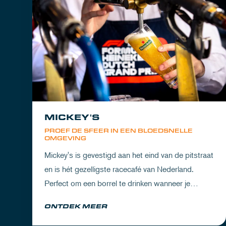
MICKEY'S
PROEF DE SFEER IN EEN BLOEDSNELLE
OMGEVING
Mickey's is gevestigd aan het eind van de pitstraat
en is hét gezelligste racecafé van Nederland.
Perfect om een borrel te drinken wanneer je
partner het circuit ervaart of om de dorst te lessen
ONTDEK MEER
na een dag vol inspanning.