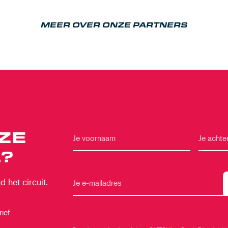
MEER OVER ONZE PARTNERS
ZE
?
 het circuit.
ief