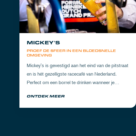
MICKEY'S
PROEF DE SFEER IN EEN BLOEDSNELLE
OMGEVING
Mickey's is gevestigd aan het eind van de pitstraat
en is hét gezelligste racecafé van Nederland.
Perfect om een borrel te drinken wanneer je
partner het circuit ervaart of om de dorst te lessen
ONTDEK MEER
na een dag vol inspanning.