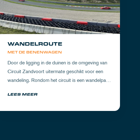
WANDELROUTE
MET DE BENENWAGEN
Door de ligging in de duinen is de omgeving van
Circuit Zandvoort uitermate geschikt voor een
wandeling. Rondom het circuit is een wandelpad
waarbij je geniet van zowel de Noord-Hollandse
LEES MEER
natuur als de racetrack.