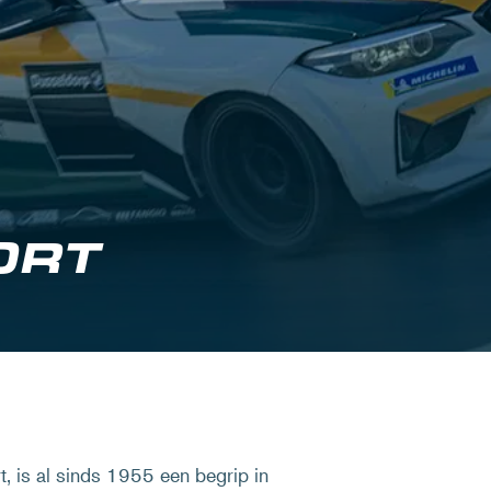
ORT
 is al sinds 1955 een begrip in