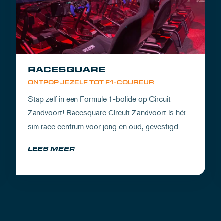
RACESQUARE
ONTPOP JEZELF TOT F1-COUREUR
Stap zelf in een Formule 1-bolide op Circuit
Zandvoort! Racesquare Circuit Zandvoort is hét
sim race centrum voor jong en oud, gevestigd
boven onze pitboxen.
LEES MEER