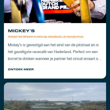
MICKEY'S
PROEF DE SFEER IN EEN BLOEDSNELLE OMGEVING
Mickey's is gevestigd aan het eind van de pitstraat en is
hét gezelligste racecafé van Nederland. Perfect om een
borrel te drinken wanneer je partner het circuit ervaart of
om de dorst te lessen na een dag vol inspanning.
ONTDEK MEER