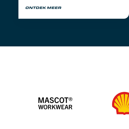
partner het circuit ervaart of om de dorst te lessen
ONTDEK MEER
na een dag vol inspanning.