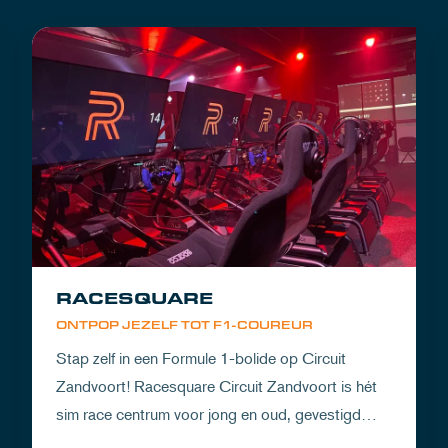
RACESQUARE
ONTPOP JEZELF TOT F1-COUREUR
Stap zelf in een Formule 1-bolide op Circuit
Zandvoort! Racesquare Circuit Zandvoort is hét
sim race centrum voor jong en oud, gevestigd
boven onze pitboxen.