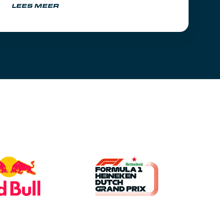
LEES MEER
natuur als de racetrack.