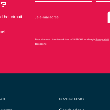
?
 het circuit.
ief
Deze site wordt beschermd door reCAPTCHA en Google
Privacybeleid
toepassing.
JK
OVER ONS