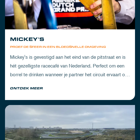
MICKEY'S
PROEF DE SFEER IN EEN BLOEDSNELLE OMGEVING
Mickey's is gevestigd aan het eind van de pitstraat en is
hét gezelligste racecafé van Nederland. Perfect om een
borrel te drinken wanneer je partner het circuit ervaart of
om de dorst te lessen na een dag vol inspanning.
ONTDEK MEER