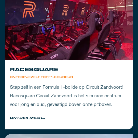
RACESQUARE
ONTPOP JEZELF TOT F1-COUREUR
Stap zelf in een Formule 1-bolide op Circuit Zandvoort!
Racesquare Circuit Zandvoort is hét sim race centrum
voor jong en oud, gevestigd boven onze pitboxen.
ONTDEK MEER...