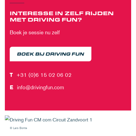
INTERESSE IN ZELF RIJDEN
MET DRIVING FUN?
Boek je sessie nu zelf
BOEK BIJ DRIVING FUN
T
+31 (0)6 15 02 06 02
E
info@drivingfun.com
© Lars Bonte