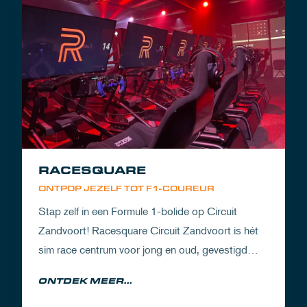
RACESQUARE
ONTPOP JEZELF TOT F1-COUREUR
Stap zelf in een Formule 1-bolide op Circuit
Zandvoort! Racesquare Circuit Zandvoort is hét
sim race centrum voor jong en oud, gevestigd
boven onze pitboxen.
ONTDEK MEER...