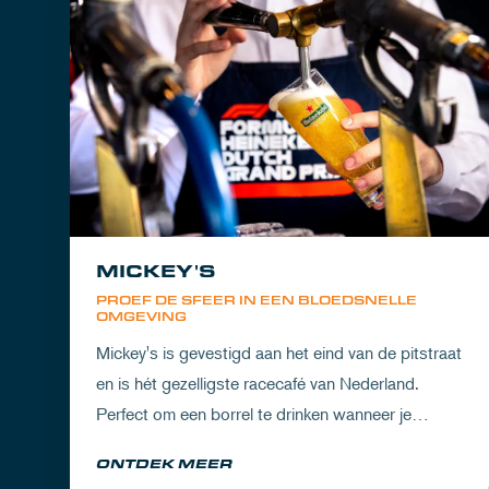
MICKEY'S
PROEF DE SFEER IN EEN BLOEDSNELLE
OMGEVING
Mickey's is gevestigd aan het eind van de pitstraat
en is hét gezelligste racecafé van Nederland.
Perfect om een borrel te drinken wanneer je
partner het circuit ervaart of om de dorst te lessen
ONTDEK MEER
na een dag vol inspanning.