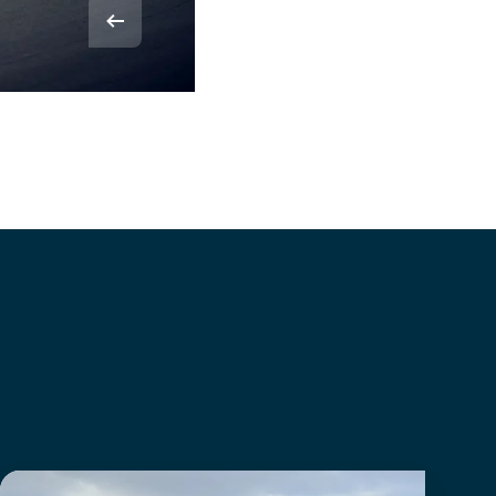
© Rvdbor