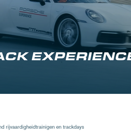
ACK EXPERIENC
 rijvaardigheidtrainigen en trackdays