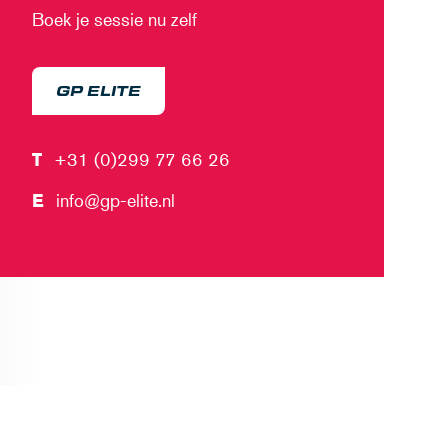
Boek je sessie nu zelf
GP ELITE
T
+31 (0)299 77 66 26
E
info@gp-elite.nl