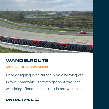
WANDELROUTE
MET DE BENENWAGEN
Door de ligging in de duinen is de omgeving van
Circuit Zandvoort uitermate geschikt voor een
wandeling. Rondom het circuit is een wandelpad
waarbij je geniet van zowel de Noord-Hollandse
ONTDEK MEER...
natuur als de racetrack.