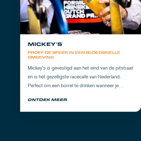
MICKEY'S
PROEF DE SFEER IN EEN BLOEDSNELLE
OMGEVING
Mickey's is gevestigd aan het eind van de pitstraat
en is hét gezelligste racecafé van Nederland.
Perfect om een borrel te drinken wanneer je
partner het circuit ervaart of om de dorst te lessen
ONTDEK MEER
na een dag vol inspanning.