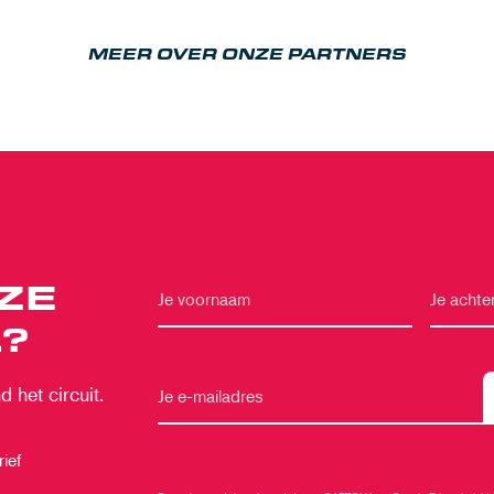
MEER OVER ONZE PARTNERS
ZE
?
 het circuit.
ief