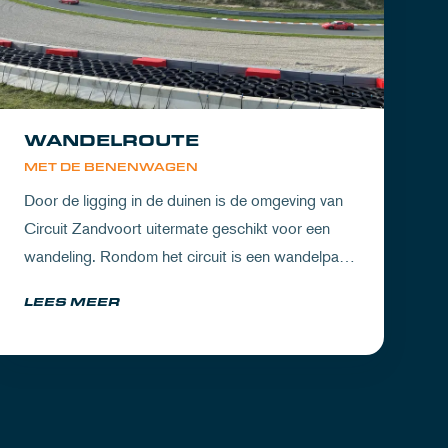
WANDELROUTE
MET DE BENENWAGEN
Door de ligging in de duinen is de omgeving van
Circuit Zandvoort uitermate geschikt voor een
wandeling. Rondom het circuit is een wandelpad
waarbij je geniet van zowel de Noord-Hollandse
LEES MEER
natuur als de racetrack.