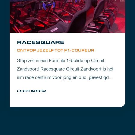
RACESQUARE
ONTPOP JEZELF TOT F1-COUREUR
Stap zelf in een Formule 1-bolide op Circuit
Zandvoort! Racesquare Circuit Zandvoort is hét
sim race centrum voor jong en oud, gevestigd
boven onze pitboxen.
LEES MEER