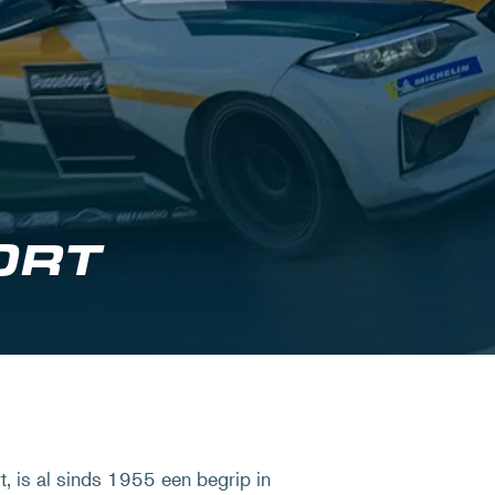
ORT
 is al sinds 1955 een begrip in