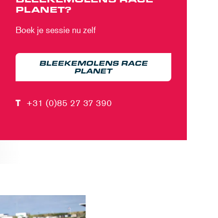
PLANET?
Boek je sessie nu zelf
BLEEKEMOLENS RACE
PLANET
T
+31 (0)85 27 37 390