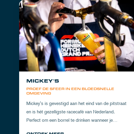
MICKEY'S
PROEF DE SFEER IN EEN BLOEDSNELLE
OMGEVING
Mickey's is gevestigd aan het eind van de pitstraat
en is hét gezelligste racecafé van Nederland.
Perfect om een borrel te drinken wanneer je
partner het circuit ervaart of om de dorst te lessen
ONTDEK MEER