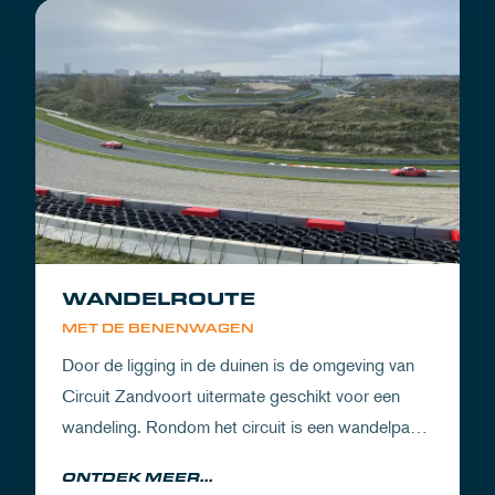
WANDELROUTE
MET DE BENENWAGEN
Door de ligging in de duinen is de omgeving van
Circuit Zandvoort uitermate geschikt voor een
wandeling. Rondom het circuit is een wandelpad
waarbij je geniet van zowel de Noord-Hollandse
ONTDEK MEER...
natuur als de racetrack.