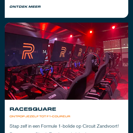
om de dorst te lessen na een dag vol inspanning.
ONTDEK MEER
RACESQUARE
ONTPOP JEZELF TOT F1-COUREUR
Stap zelf in een Formule 1-bolide op Circuit Zandvoort!