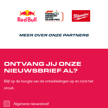
MEER OVER ONZE PARTNERS
ONTVANG JIJ ONZE
NIEUWSBRIEF AL?
Blijf op de hoogte van de ontwikkelingen op en rond het
circuit.
Algemene nieuwsbrief