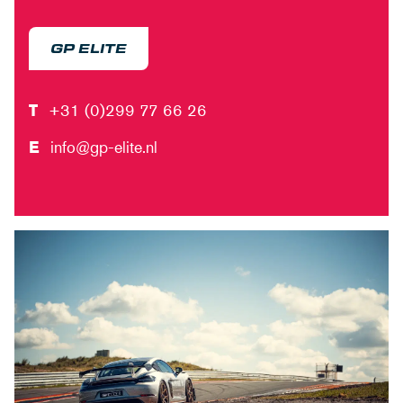
GP ELITE
T
+31 (0)299 77 66 26
E
info@gp-elite.nl