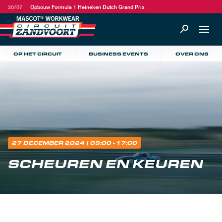
20/07
Opbouw Formula 1 Heineken Dutch Grand Prix
OP HET CIRCUIT
BUSINESS EVENTS
OVER ONS
27 DECEMBER 2024
| 09:00 - 17:00
SCHEUREN EN KEUREN