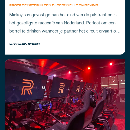
PROEF DE SFEER IN EEN BLOEDSNELLE OMGEVING
Mickey's is gevestigd aan het eind van de pitstraat en is
hét gezelligste racecafé van Nederland. Perfect om een
borrel te drinken wanneer je partner het circuit ervaart of
om de dorst te lessen na een dag vol inspanning.
ONTDEK MEER