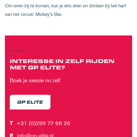
Om even bij te komen, kun je iets eten en drinken bij het hart
van het circuit: Mickey’s Bar.
INTERESSE IN ZELF RIJDEN
MET GP ELITE?
Boek je sessie nu zelf
GP ELITE
T
+31 (0)299 77 66 26
E
info@gp-elite.nl