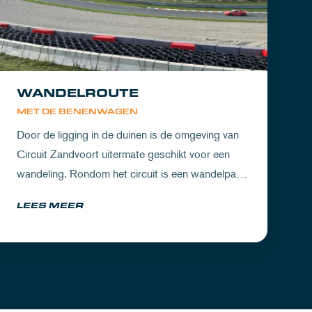
WANDELROUTE
MET DE BENENWAGEN
Door de ligging in de duinen is de omgeving van
Circuit Zandvoort uitermate geschikt voor een
wandeling. Rondom het circuit is een wandelpad
waarbij je geniet van zowel de Noord-Hollandse
LEES MEER
natuur als de racetrack.