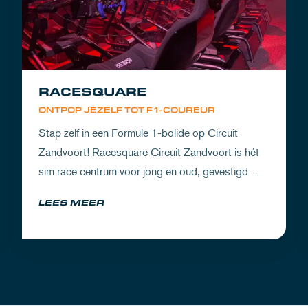
RACESQUARE
ONTPOP JEZELF TOT F1-COUREUR
Stap zelf in een Formule 1-bolide op Circuit
Zandvoort! Racesquare Circuit Zandvoort is hét
sim race centrum voor jong en oud, gevestigd
boven onze pitboxen.
LEES MEER