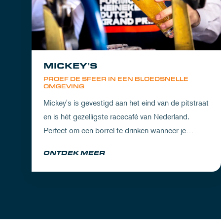
MICKEY'S
PROEF DE SFEER IN EEN BLOEDSNELLE
OMGEVING
Mickey's is gevestigd aan het eind van de pitstraat
en is hét gezelligste racecafé van Nederland.
Perfect om een borrel te drinken wanneer je
partner het circuit ervaart of om de dorst te lessen
ONTDEK MEER
na een dag vol inspanning.