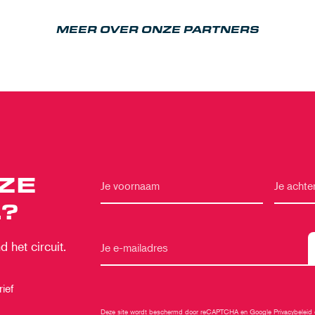
MEER OVER ONZE PARTNERS
ZE
?
 het circuit.
ief
Deze site wordt beschermd door reCAPTCHA en Google
Privacybeleid