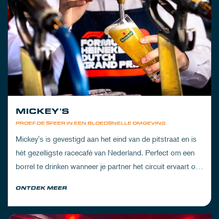
MICKEY'S
PROEF DE SFEER IN EEN BLOEDSNELLE OMGEVING
Mickey's is gevestigd aan het eind van de pitstraat en is
hét gezelligste racecafé van Nederland. Perfect om een
borrel te drinken wanneer je partner het circuit ervaart of
om de dorst te lessen na een dag vol inspanning.
ONTDEK MEER