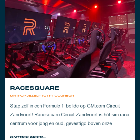
RACESQUARE
ONTPOP JEZELF TOT F1-COUREUR
Stap zelf in een Formule 1-bolide op CM.com Circuit
Zandvoort! Racesquare Circuit Zandvoort is hét sim race
centrum voor jong en oud, gevestigd boven onze
pitboxen.
ONTDEK MEER...