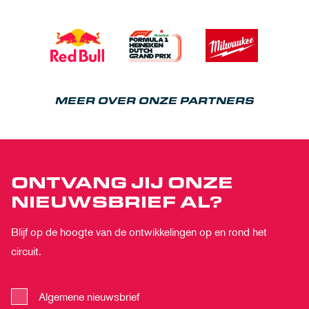
MEER OVER ONZE PARTNERS
ONTVANG JIJ ONZE
NIEUWSBRIEF AL?
Blijf op de hoogte van de ontwikkelingen op en rond het
circuit.
Algemene nieuwsbrief