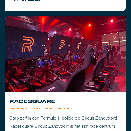
ONTDEK MEER
RACESQUARE
ONTPOP JEZELF TOT F1-COUREUR
Stap zelf in een Formule 1-bolide op Circuit Zandvoort!
Racesquare Circuit Zandvoort is hét sim race centrum